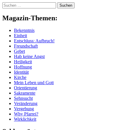
Skip
Suchen
to
nach:
content
Magazin-Themen:
Bekenntnis
Einheit
Entschluss: Aufbruch!
Freundschaft
Gebet
Hab keine Angst
Heiligkeit
Hoffnung
Identität
Kirche
Mein Leben und Gott
Orientierung
Sakramente
Sehnsucht
Veränderung
Vergebung
Why Pfarrei?
Wirklichkeit