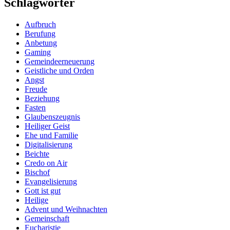
Schlagwörter
Aufbruch
Berufung
Anbetung
Gaming
Gemeindeerneuerung
Geistliche und Orden
Angst
Freude
Beziehung
Fasten
Glaubenszeugnis
Heiliger Geist
Ehe und Familie
Digitalisierung
Beichte
Credo on Air
Bischof
Evangelisierung
Gott ist gut
Heilige
Advent und Weihnachten
Gemeinschaft
Eucharistie