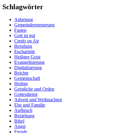
Schlagwörter
Anbetung
Gemeindeerneuerung
Fasten
Gott ist gut
Credo on Air
Berufung
Eucharistie
Heiliger Geist
Evangelisierung
Digitalisierung
Beichte
Gemeinschaft
Heilige
Geistliche und Orden
Gottesdienst
Advent und Weihnachten
Ehe und Familie
Aufbruch
Beziehung
Bibel
Angst
Freude