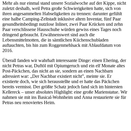
Mehr als nur einmal stand unsere Sozialwoche auf der Kippe, nicht
zuletzt deshalb, weil Petra große Schwierigkeiten hatte, sich von
ihren angesammelten Habseligkeiten zu trennen: darunter gefühlt
eine halbe Camping-Zeltstadt inklusive altem Inventar, fünf Paar
gesundheitsbedingt nutzlose Inliner, zwei Paar Krücken und zehn
Paar verschlissene Hausschuhe würden gewiss eines Tages noch
dringend gebraucht. Erwähnenswert sind auch die
Lebensmittelmotten, die in sämtlichen Küchenschubladen
auftauchten, bis hin zum Roggenmehlsack mit Ablaufdatum von
2016.
Überall fanden wir wahrhaft interessante Dinge: einen Ehering, der
nicht Petras war, Duftöl mit Opiumgeruch und ein elf Monate altes
Post-Päckchen, das nicht an sie, sondern an einen Nachbarn
adressiert war: „Der Nachbar existiert nicht”, meinte sie. Er
existierte doch, wie sich herausstellte und er hatte das Päckchen
bereits vermisst. Der größte Schatz jedoch fand sich im hintersten
Kellereck – unser absolutes Highlight: eine große Marienstatue. Wir
nahmen sie mit ins Basical-Wohnheim und Anna restaurierte sie für
Petras neu renoviertes Heim.