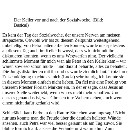
Der Keller vor und nach der Sozialwoche. (Bild:
Basical)
Es kam der Tag der Sozialwoche, der unsere Nerven am meisten
strapazierte. Obwohl wir bis zu diesem Zeitpunkt weitestgehend
unbehelligt von Petra hatten arbeiten können, wurde uns spätestens
an diesem Tag auch im Keller bewusst, dass wir nicht mit ihr
diskutieren konnten, wenn es ums Wegwerfen ging. Der vielleicht
schlimmste Moment für mich war, als Petra in den Keller kam – wir
waren sowieso schon müde – und darauf beharrte, alles zu behalten.
Die Jungs diskutierten mit ihr und es wurde ziemlich laut. Trotz ihrer
Entschuldigung machte es mich (Lucia) sehr traurig, ich konnte sie
in diesem Moment einfach nicht lieben. Da fiel mir eine Predigt von
unserem Priester Florian Markter ein, in der er sagte, dass Jesus an
unserer Stelle weiterliebt, wenn wir es nicht mehr schaffen. Und
dass es genau das ist, was Christen tun: Weitermachen, auch wenn
einem nicht dafür gedankt wird.
Schließlich kam Farbe in den Raum: Streichen war angesagt! Nicht
nur uns konnte man die Freude über die deutlich helleren Wände
ansehen, auch Petra war viel besser gelaunt als am Tag zuvor. Sie
blühte förmlich auf, als sie die Veränderung wahrnahm. Zum