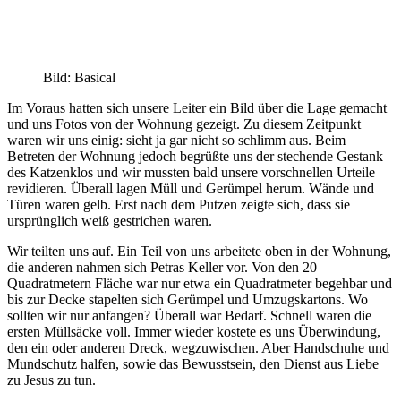
Bild: Basical
Im Voraus hatten sich unsere Leiter ein Bild über die Lage gemacht
und uns Fotos von der Wohnung gezeigt. Zu diesem Zeitpunkt
waren wir uns einig: sieht ja gar nicht so schlimm aus. Beim
Betreten der Wohnung jedoch begrüßte uns der stechende Gestank
des Katzenklos und wir mussten bald unsere vorschnellen Urteile
revidieren. Überall lagen Müll und Gerümpel herum. Wände und
Türen waren gelb. Erst nach dem Putzen zeigte sich, dass sie
ursprünglich weiß gestrichen waren.
Wir teilten uns auf. Ein Teil von uns arbeitete oben in der Wohnung,
die anderen nahmen sich Petras Keller vor. Von den 20
Quadratmetern Fläche war nur etwa ein Quadratmeter begehbar und
bis zur Decke stapelten sich Gerümpel und Umzugskartons. Wo
sollten wir nur anfangen? Überall war Bedarf. Schnell waren die
ersten Müllsäcke voll. Immer wieder kostete es uns Überwindung,
den ein oder anderen Dreck, wegzuwischen. Aber Handschuhe und
Mundschutz halfen, sowie das Bewusstsein, den Dienst aus Liebe
zu Jesus zu tun.