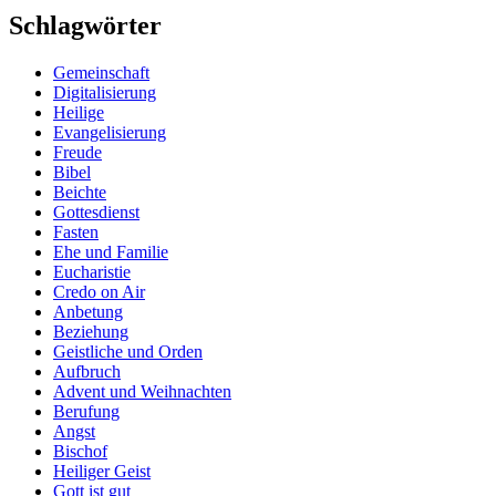
Schlagwörter
Gemeinschaft
Digitalisierung
Heilige
Evangelisierung
Freude
Bibel
Beichte
Gottesdienst
Fasten
Ehe und Familie
Eucharistie
Credo on Air
Anbetung
Beziehung
Geistliche und Orden
Aufbruch
Advent und Weihnachten
Berufung
Angst
Bischof
Heiliger Geist
Gott ist gut