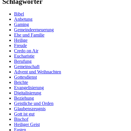
Schlagwörter
Bibel
Anbetung
Gaming
Gemeindeerneuerung
Ehe und Familie
Heilige
Freude
Credo on Air
Eucharistie
Berufung
Gemeinschaft
Advent und Weihnachten
Gottesdienst
Beichte
Evangelisierung
Digitalisierung
Beziehung
Geistliche und Orden
Glaubenszeugnis
Gott ist gut
Bischof
Heiliger Geist
Fasten