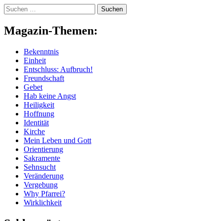
Skip
Suchen
to
nach:
content
Magazin-Themen:
Bekenntnis
Einheit
Entschluss: Aufbruch!
Freundschaft
Gebet
Hab keine Angst
Heiligkeit
Hoffnung
Identität
Kirche
Mein Leben und Gott
Orientierung
Sakramente
Sehnsucht
Veränderung
Vergebung
Why Pfarrei?
Wirklichkeit