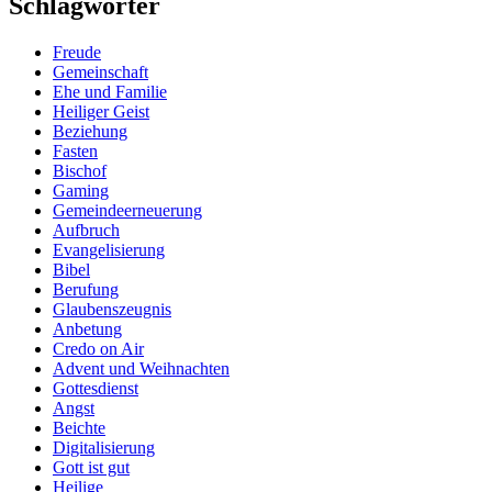
Schlagwörter
Freude
Gemeinschaft
Ehe und Familie
Heiliger Geist
Beziehung
Fasten
Bischof
Gaming
Gemeindeerneuerung
Aufbruch
Evangelisierung
Bibel
Berufung
Glaubenszeugnis
Anbetung
Credo on Air
Advent und Weihnachten
Gottesdienst
Angst
Beichte
Digitalisierung
Gott ist gut
Heilige