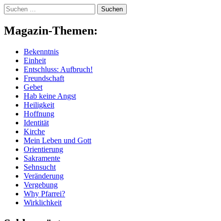
Skip
Suchen
to
nach:
content
Magazin-Themen:
Bekenntnis
Einheit
Entschluss: Aufbruch!
Freundschaft
Gebet
Hab keine Angst
Heiligkeit
Hoffnung
Identität
Kirche
Mein Leben und Gott
Orientierung
Sakramente
Sehnsucht
Veränderung
Vergebung
Why Pfarrei?
Wirklichkeit