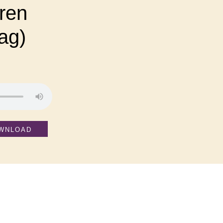
ren
ag)
WNLOAD