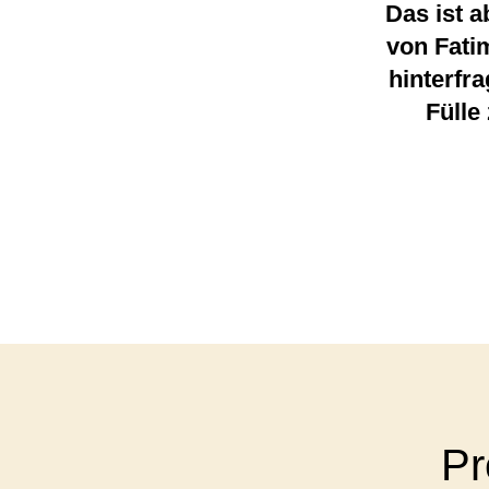
Das ist a
von Fati
hinterfr
Fülle
Pr