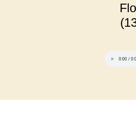
Fl
(1