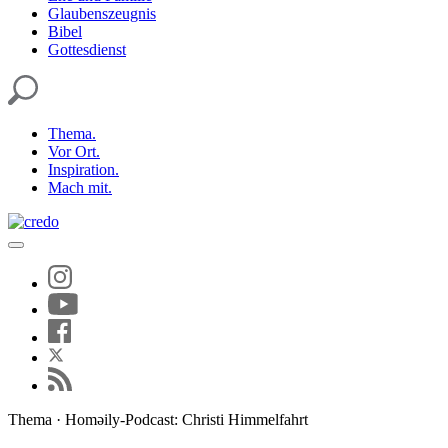
Glaubenszeugnis
Bibel
Gottesdienst
Thema.
Vor Ort.
Inspiration.
Mach mit.
Thema · Homəily-Podcast: Christi Himmelfahrt