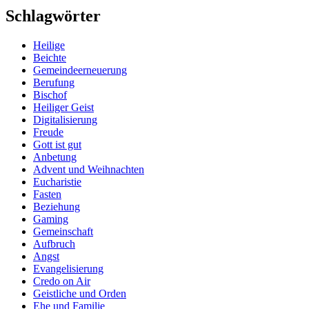
Schlagwörter
Heilige
Beichte
Gemeindeerneuerung
Berufung
Bischof
Heiliger Geist
Digitalisierung
Freude
Gott ist gut
Anbetung
Advent und Weihnachten
Eucharistie
Fasten
Beziehung
Gaming
Gemeinschaft
Aufbruch
Angst
Evangelisierung
Credo on Air
Geistliche und Orden
Ehe und Familie