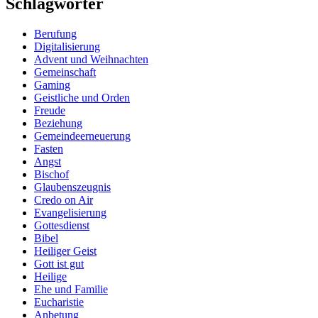
Schlagwörter
Berufung
Digitalisierung
Advent und Weihnachten
Gemeinschaft
Gaming
Geistliche und Orden
Freude
Beziehung
Gemeindeerneuerung
Fasten
Angst
Bischof
Glaubenszeugnis
Credo on Air
Evangelisierung
Gottesdienst
Bibel
Heiliger Geist
Gott ist gut
Heilige
Ehe und Familie
Eucharistie
Anbetung