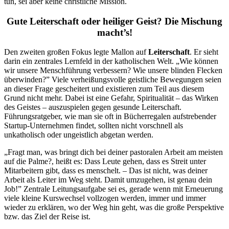
tun, sei aber keine christliche Mission.
Gute Leiterschaft oder heiliger Geist? Die Mischung
macht’s!
Den zweiten großen Fokus legte Mallon auf
Leiterschaft
. Er sieht
darin ein zentrales Lernfeld in der katholischen Welt. „Wie können
wir unsere Menschführung verbessern? Wie unsere blinden Flecken
überwinden?” Viele verheißungsvolle geistliche Bewegungen seien
an dieser Frage gescheitert und existieren zum Teil aus diesem
Grund nicht mehr. Dabei ist eine Gefahr, Spiritualität – das Wirken
des Geistes – auszuspielen gegen gesunde Leiterschaft.
Führungsratgeber, wie man sie oft in Bücherregalen aufstrebender
Startup-Unternehmen findet, sollten nicht vorschnell als
unkatholisch oder ungeistlich abgetan werden.
„Fragt man, was bringt dich bei deiner pastoralen Arbeit am meisten
auf die Palme?, heißt es: Dass Leute gehen, dass es Streit unter
Mitarbeitern gibt, dass es menschelt. – Das ist nicht, was deiner
Arbeit als Leiter im Weg steht. Damit umzugehen, ist genau dein
Job!” Zentrale Leitungsaufgabe sei es, gerade wenn mit Erneuerung
viele kleine Kurswechsel vollzogen werden, immer und immer
wieder zu erklären, wo der Weg hin geht, was die große Perspektive
bzw. das Ziel der Reise ist.