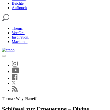
Beichte
Aufbruch
Thema.
Vor Ort.
Inspiration.
Mach mit.
Thema · Why Pfarrei?
Schlüssel zur Erneuerung – Divine