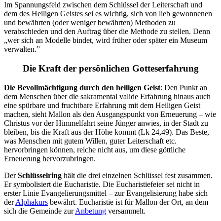
Im Spannungsfeld zwischen dem Schlüssel der Leiterschaft und
dem des Heiligen Geistes sei es wichtig, sich von lieb gewonnenen
und bewährten (oder weniger bewährten) Methoden zu
verabschieden und den Auftrag über die Methode zu stellen. Denn
„wer sich an Modelle bindet, wird früher oder später ein Museum
verwalten.”
Die Kraft der persönlichen Gotteserfahrung
Die Bevollmächtigung durch den heiligen Geist
: Den Punkt an
dem Menschen über die sakramental valide Erfahrung hinaus auch
eine spürbare und fruchtbare Erfahrung mit dem Heiligen Geist
machen, sieht Mallon als den Ausgangspunkt von Erneuerung – wie
Christus vor der Himmelfahrt seine Jünger anwies, in der Stadt zu
bleiben, bis die Kraft aus der Höhe kommt (Lk 24,49). Das Beste,
was Menschen mit gutem Willen, guter Leiterschaft etc.
hervorbringen können, reiche nicht aus, um diese göttliche
Erneuerung hervorzubringen.
Der
Schlüsselring
hält die drei einzelnen Schlüssel fest zusammen.
Er symbolisiert die Eucharistie. Die Eucharistiefeier sei nicht in
erster Linie Evangelierungsmittel – zur Evangelisierung habe sich
der
Alphakurs
bewährt. Eucharistie ist für Mallon der Ort, an dem
sich die Gemeinde zur
Anbetung
versammelt.