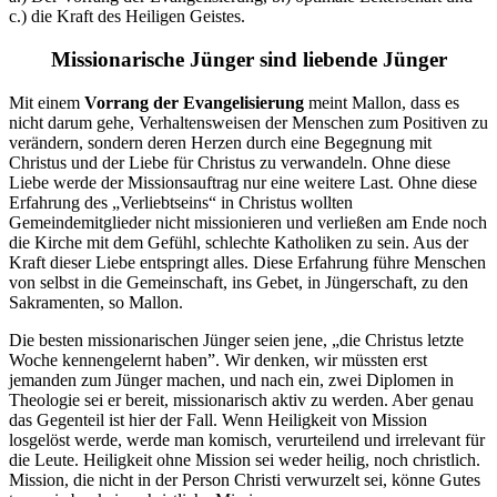
c.) die Kraft des Heiligen Geistes.
Missionarische Jünger sind liebende Jünger
Mit einem
Vorrang der Evangelisierung
meint Mallon, dass es
nicht darum gehe, Verhaltensweisen der Menschen zum Positiven zu
verändern, sondern deren Herzen durch eine Begegnung mit
Christus und der Liebe für Christus zu verwandeln. Ohne diese
Liebe werde der Missionsauftrag nur eine weitere Last. Ohne diese
Erfahrung des „Verliebtseins“ in Christus wollten
Gemeindemitglieder nicht missionieren und verließen am Ende noch
die Kirche mit dem Gefühl, schlechte Katholiken zu sein. Aus der
Kraft dieser Liebe entspringt alles. Diese Erfahrung führe Menschen
von selbst in die Gemeinschaft, ins Gebet, in Jüngerschaft, zu den
Sakramenten, so Mallon.
Die besten missionarischen Jünger seien jene, „die Christus letzte
Woche kennengelernt haben”. Wir denken, wir müssten erst
jemanden zum Jünger machen, und nach ein, zwei Diplomen in
Theologie sei er bereit, missionarisch aktiv zu werden. Aber genau
das Gegenteil ist hier der Fall. Wenn Heiligkeit von Mission
losgelöst werde, werde man komisch, verurteilend und irrelevant für
die Leute. Heiligkeit ohne Mission sei weder heilig, noch christlich.
Mission, die nicht in der Person Christi verwurzelt sei, könne Gutes