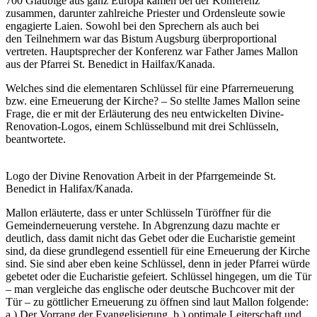
700 Gläubige aus ganz Europa kamen bei der Konferenz
zusammen, darunter zahlreiche Priester und Ordensleute sowie
engagierte Laien. Sowohl bei den Sprechern als auch bei
den Teilnehmern war das Bistum Augsburg überproportional
vertreten. Hauptsprecher der Konferenz war Father James Mallon
aus der Pfarrei St. Benedict in Hailfax/Kanada.
Welches sind die elementaren Schlüssel für eine Pfarrerneuerung
bzw. eine Erneuerung der Kirche? – So stellte James Mallon seine
Frage, die er mit der Erläuterung des neu entwickelten Divine-
Renovation-Logos, einem Schlüsselbund mit drei Schlüsseln,
beantwortete.
Logo der Divine Renovation Arbeit in der Pfarrgemeinde St.
Benedict in Halifax/Kanada.
Mallon erläuterte, dass er unter Schlüsseln Türöffner für die
Gemeinderneuerung verstehe. In Abgrenzung dazu machte er
deutlich, dass damit nicht das Gebet oder die Eucharistie gemeint
sind, da diese grundlegend essentiell für eine Erneuerung der Kirche
sind. Sie sind aber eben keine Schlüssel, denn in jeder Pfarrei würde
gebetet oder die Eucharistie gefeiert. Schlüssel hingegen, um die Tür
– man vergleiche das englische oder deutsche Buchcover mit der
Tür – zu göttlicher Erneuerung zu öffnen sind laut Mallon folgende:
a.) Der Vorrang der Evangelisierung, b.) optimale Leiterschaft und