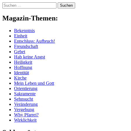
Skip
Suchen
to
nach:
content
Magazin-Themen:
Bekenntnis
Einheit
Entschluss: Aufbruch!
Freundschaft
Gebet
Hab keine Angst
Heiligkeit
Hoffnung
Identität
Kirche
Mein Leben und Gott
Orientierung
Sakramente
Sehnsucht
Veränderung
Vergebung
Why Pfarrei?
Wirklichkeit