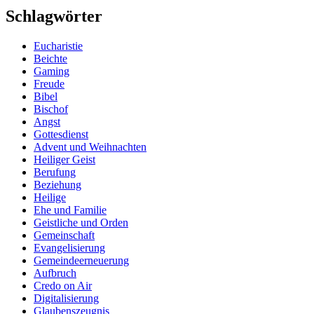
Schlagwörter
Eucharistie
Beichte
Gaming
Freude
Bibel
Bischof
Angst
Gottesdienst
Advent und Weihnachten
Heiliger Geist
Berufung
Beziehung
Heilige
Ehe und Familie
Geistliche und Orden
Gemeinschaft
Evangelisierung
Gemeindeerneuerung
Aufbruch
Credo on Air
Digitalisierung
Glaubenszeugnis