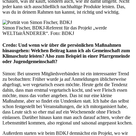
schauen, was ihr kauft, sondern auch, wie ihr damit umgeht. Nicht
jeder kann sich ausschließlich nachhaltige Produkte leisten. Das,
was du in deinem Rahmen tun kannst, ist richtig und wichtig.
Simon Fischer, BDKJ-Referent für das Projekt „werde
WELTfairÄNDERER“. Foto: BDKJ
Credo: Und wenn wir über die persönlichen Maßnahmen
hinausgehen: Welchen Beitrag kann ich als Gemeinschaft zum
Klimaschutz leisten? Also zum Beispiel in einer Pfarrgemeinde
oder Jugendgemeinschaft?
Simon: Bei unseren Mitgliedsverbänden ist ein interessanter Trend
zu beobachten: Früher wurde ja auf Anmeldungen üblicherweise
abgefragt, wer vegetarisch essen möchte. Heute geht die Tendenz
dahin, dass man erstmal vegetarisch kocht, und wer Fleisch essen
möchte, muss das vorher angeben. Das ist nur eine kleine
Maßnahme, aber so findet ein Umdenken statt. Ich habe das selbst
schon festgestellt bei Veranstaltungen, die ich mitorganisiert habe,
dass Leute sich so eher mal auf ein Wochenende ohne Fleisch
einlassen. Darüber hinaus kann man auch darauf achten, woher die
Lebensmittel kommen, also regional und saisonal angepasst kochen.
Außerdem starten wir beim BDKJ demnächst ein Projekt, wo wir