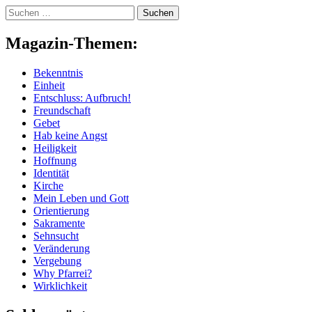
Skip
Suchen
to
nach:
content
Magazin-Themen:
Bekenntnis
Einheit
Entschluss: Aufbruch!
Freundschaft
Gebet
Hab keine Angst
Heiligkeit
Hoffnung
Identität
Kirche
Mein Leben und Gott
Orientierung
Sakramente
Sehnsucht
Veränderung
Vergebung
Why Pfarrei?
Wirklichkeit