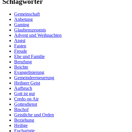
Schlagwörter
Gemeinschaft
Anbetung
Gaming
Glaubenszeugnis
Advent und Weihnachten
Angst
Fasten
Freude
Ehe und Familie
Berufung
Beichte
Evangelisierung
Gemeindeerneuerung
Heiliger Geist
Aufbruch
Gott ist gut
Credo on Air
Gottesdienst
Bischof
Geistliche und Orden
Beziehung
Heilige
Eucharistie