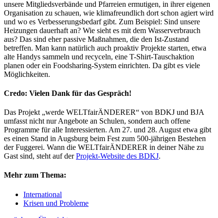
unsere Mitgliedsverbände und Pfarreien ermutigen, in ihrer eigenen
Organisation zu schauen, wie klimafreundlich dort schon agiert wird
und wo es Verbesserungsbedarf gibt. Zum Beispiel: Sind unsere
Heizungen dauerhaft an? Wie sieht es mit dem Wasserverbrauch
aus? Das sind eher passive Maßnahmen, die den Ist-Zustand
betreffen. Man kann natürlich auch proaktiv Projekte starten, etwa
alte Handys sammeln und recyceln, eine T-Shirt-Tauschaktion
planen oder ein Foodsharing-System einrichten. Da gibt es viele
Möglichkeiten.
Credo: Vielen Dank für das Gespräch!
Das Projekt „werde WELTfairÄNDERER“ von BDKJ und BJA
umfasst nicht nur Angebote an Schulen, sondern auch offene
Programme für alle Interessierten. Am 27. und 28. August etwa gibt
es einen Stand in Augsburg beim Fest zum 500-jährigen Bestehen
der Fuggerei. Wann die WELTfairÄNDERER in deiner Nähe zu
Gast sind, steht auf der
Projekt-Website des BDKJ
.
Mehr zum Thema:
International
Krisen und Probleme