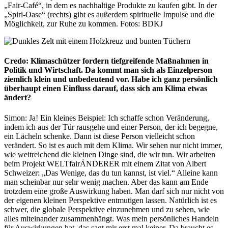
„Fair-Café“, in dem es nachhaltige Produkte zu kaufen gibt. In der
„Spiri-Oase“ (rechts) gibt es außerdem spirituelle Impulse und die
Möglichkeit, zur Ruhe zu kommen. Fotos: BDKJ
Credo: Klimaschützer fordern tiefgreifende Maßnahmen in
Politik und Wirtschaft. Da kommt man sich als Einzelperson
ziemlich klein und unbedeutend vor. Habe ich ganz persönlich
überhaupt einen Einfluss darauf, dass sich am Klima etwas
ändert?
Simon: Ja! Ein kleines Beispiel: Ich schaffe schon Veränderung,
indem ich aus der Tür rausgehe und einer Person, der ich begegne,
ein Lächeln schenke. Dann ist diese Person vielleicht schon
verändert. So ist es auch mit dem Klima. Wir sehen nur nicht immer,
wie weitreichend die kleinen Dinge sind, die wir tun. Wir arbeiten
beim Projekt WELTfairÄNDERER mit einem Zitat von Albert
Schweizer: „Das Wenige, das du tun kannst, ist viel.“ Alleine kann
man scheinbar nur sehr wenig machen. Aber das kann am Ende
trotzdem eine große Auswirkung haben. Man darf sich nur nicht von
der eigenen kleinen Perspektive entmutigen lassen. Natürlich ist es
schwer, die globale Perspektive einzunehmen und zu sehen, wie
alles miteinander zusammenhängt. Was mein persönliches Handeln
für Auswirkungen hat, das sagt mir erst mal keiner. Da braucht es