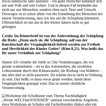
etwas unterjoche oder ausnutze – ein guter Herrscher kümmert sich
um sein Volk und sein Gebiet. Und in diesem Fall beinhaltet das
nicht nur uns Menschen, sondern eben auch Tiere und Umwelt.
Deswegen ist es schon allein von der Entstehung des Menschen her
unsere Verantwortung, dass wir uns um die Schöpfung kümmern.
Offensichtlich ist uns das in den letzten Jahren nicht so gut
gelungen.
Credo: Im Römerbrief ist von der Auferstehung der Schöpfung
die Rede: „Denn auch sie, die Schöpfung, soll von der
Knechtschaft der Vergänglichkeit befreit werden zur Freiheit
und Herrlichkeit der Kinder Gottes“ (Röm 8,21). Was heißt das
für unser Verhältnis zur Schöpfung?
Simon: Ich verstehe die Stelle so: Die Veränderungen, die wir
gerade wahrnehmen – sei es das Artensterben, die zerstörten
Lebensräume durch den Klimawandel, die Rodung von Wäldern –
das alles darf so nicht passieren. Da scheint etwas nicht in Ordnung
zu sein. Das heißt, es muss etwas getan werden, damit diese
Vergänglichkeit gestoppt wird. Das ist unsere christliche
Verantwortung.
„Werde WELTfairÄNDERER“ umfasst verschiedene Angebote,
etwa Workshops an Schulen mit Fachreferenten (links) oder ein