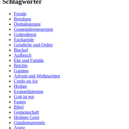
Schlagwörter
Freude
Berufung
Digitalisierung
Gemeindeerneuerung
Gottesdienst
Eucharistie
Geistliche und Orden
Bischof
Aufbruch
Ehe und Familie
Beichte
Gaming
Advent und Weihnachten
Credo on Air
Heilige
Evangelisierung
Gott ist gut
Fasten
Bibel
Gemeinschaft
Heiliger Geist
Glaubenszeugnis
Angst