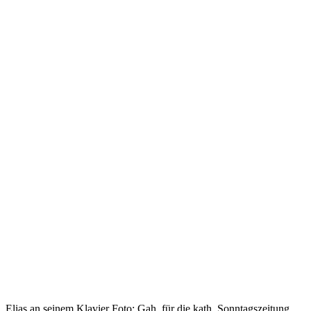
Elias an seinem Klavier Foto: Gah, für die kath. Sonntagszeitung.