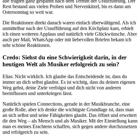
alle fragten ganz gespannt nach dem Termin der Uraufführung. Der
Rest bestand aus vielen Proben und Nervenkitzel, bis es dann am
Ostersonntag so weit war.
Die Reaktionen direkt danach waren einfach überwältigend. Als ich
unmittelbar nach der Uraufführung auf den Kirchplatz kam, erhielt
ich einen weiteren Applaus und natürlich viele Glückwünsche. Aber
auch per Mail, WhatsApp oder mit liebevollen Briefen bekam ich
sehr schöne Reaktionen.
Credo: Siehst du eine Schwierigkeit darin, in der
heutigen Welt als Musiker erfolgreich zu sein?
Elias: Nicht wirklich. Ich glaube das Entscheidende ist, dass du
immer an dich selbst glaubst. Es ist wichtig, dass du deinen eigenen
Weg gehst, deine Ziele verfolgst und dich nicht von anderen
beeinflussen und unterkriegen lässt.
Natürlich spielen Connections, gerade in der Musikbranche, eine
große Rolle, aber ich denke die wichtigste Grundlage ist, dass man
an sich selbst und seine Fähigkeiten glaubt. Das öffnet und erweitert
dir den Weg – als Mensch und als Musiker. Mit der Einstellung kann
man es meines Erachtens schaffen, sich gegen andere durchzusetzen
und erfolgreich zu sein.