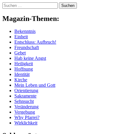
Skip
Suchen
to
nach:
content
Magazin-Themen:
Bekenntnis
Einheit
Entschluss: Aufbruch!
Freundschaft
Gebet
Hab keine Angst
Heiligkeit
Hoffnung
Identität
Kirche
Mein Leben und Gott
Orientierung
Sakramente
Sehnsucht
Veränderung
Vergebung
Why Pfarrei?
Wirklichkeit