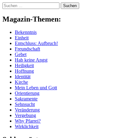
Skip
Suchen
to
nach:
content
Magazin-Themen:
Bekenntnis
Einheit
Entschluss: Aufbruch!
Freundschaft
Gebet
Hab keine Angst
Heiligkeit
Hoffnung
Identität
Kirche
Mein Leben und Gott
Orientierung
Sakramente
Sehnsucht
Veränderung
Vergebung
Why Pfarrei?
Wirklichkeit