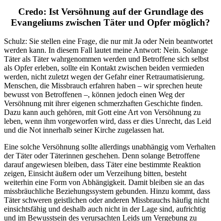
Credo: Ist Versöhnung auf der
Grundlage
des
Evangeliums zwischen Täter und Opfer möglich?
Schulz: Sie stellen eine Frage, die nur mit Ja oder Nein beantwortet
werden kann. In diesem Fall lautet meine Antwort: Nein. Solange
Täter als Täter wahrgenommen werden und Betroffene sich selbst
als Opfer erleben, sollte ein Kontakt zwischen beiden vermieden
werden, nicht zuletzt wegen der Gefahr einer Retraumatisierung.
Menschen, die Missbrauch erfahren haben – wir sprechen heute
bewusst von Betroffenen –, können jedoch einen Weg der
Versöhnung mit ihrer eigenen schmerzhaften Geschichte finden.
Dazu kann auch gehören, mit Gott eine Art von Versöhnung zu
leben, wenn ihm vorgeworfen wird, dass er dies Unrecht, das Leid
und die Not innerhalb seiner Kirche zugelassen hat.
Eine solche Versöhnung sollte allerdings unabhängig vom Verhalten
der Täter oder Täterinnen geschehen. Denn solange Betroffene
darauf angewiesen bleiben, dass Täter eine bestimmte Reaktion
zeigen, Einsicht äußern oder um Verzeihung bitten, besteht
weiterhin eine Form von Abhängigkeit. Damit bleiben sie an das
missbräuchliche Beziehungssystem gebunden. Hinzu kommt, dass
Täter schweren geistlichen oder anderen Missbrauchs häufig nicht
einsichtsfähig und deshalb auch nicht in der Lage sind, aufrichtig
und im Bewusstsein des verursachten Leids um Vergebung zu