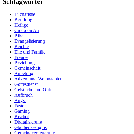
Schlagwörter
Eucharistie
Berufung
Heilige
Credo on Air
Bibel
Evangelisierung
Beichte
Ehe und Familie
Freude
Beziehung
Gemeinschaft
Anbetung
Advent und Weihnachten
Gottesdienst
Geistliche und Orden
Aufbruch
Angst
Fasten
Gaming
Bischof
Digitalisierung
Glaubenszeugnis
Gemeindeerneuerung