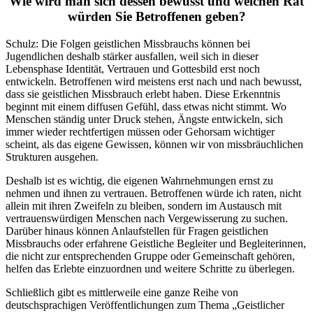
Wie wird man sich dessen bewusst und welchen Rat
würden Sie Betroffenen geben?
Schulz: Die Folgen geistlichen Missbrauchs können bei
Jugendlichen deshalb stärker ausfallen, weil sich in dieser
Lebensphase Identität, Vertrauen und Gottesbild erst noch
entwickeln. Betroffenen wird meistens erst nach und nach bewusst,
dass sie geistlichen Missbrauch erlebt haben. Diese Erkenntnis
beginnt mit einem diffusen Gefühl, dass etwas nicht stimmt. Wo
Menschen ständig unter Druck stehen, Ängste entwickeln, sich
immer wieder rechtfertigen müssen oder Gehorsam wichtiger
scheint, als das eigene Gewissen, können wir von missbräuchlichen
Strukturen ausgehen.
Deshalb ist es wichtig, die eigenen Wahrnehmungen ernst zu
nehmen und ihnen zu vertrauen. Betroffenen würde ich raten, nicht
allein mit ihren Zweifeln zu bleiben, sondern im Austausch mit
vertrauenswürdigen Menschen nach Vergewisserung zu suchen.
Darüber hinaus können Anlaufstellen für Fragen geistlichen
Missbrauchs oder erfahrene Geistliche Begleiter und Begleiterinnen,
die nicht zur entsprechenden Gruppe oder Gemeinschaft gehören,
helfen das Erlebte einzuordnen und weitere Schritte zu überlegen.
Schließlich gibt es mittlerweile eine ganze Reihe von
deutschsprachigen Veröffentlichungen zum Thema „Geistlicher