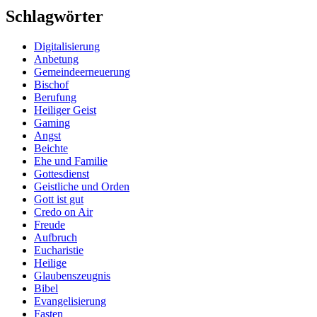
Schlagwörter
Digitalisierung
Anbetung
Gemeindeerneuerung
Bischof
Berufung
Heiliger Geist
Gaming
Angst
Beichte
Ehe und Familie
Gottesdienst
Geistliche und Orden
Gott ist gut
Credo on Air
Freude
Aufbruch
Eucharistie
Heilige
Glaubenszeugnis
Bibel
Evangelisierung
Fasten