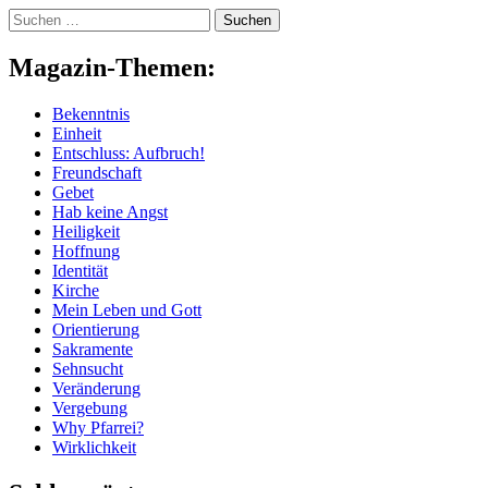
Skip
Suchen
to
nach:
content
Magazin-Themen:
Bekenntnis
Einheit
Entschluss: Aufbruch!
Freundschaft
Gebet
Hab keine Angst
Heiligkeit
Hoffnung
Identität
Kirche
Mein Leben und Gott
Orientierung
Sakramente
Sehnsucht
Veränderung
Vergebung
Why Pfarrei?
Wirklichkeit