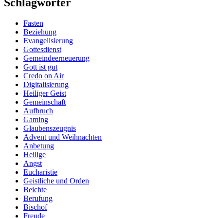
Schlagwörter
Fasten
Beziehung
Evangelisierung
Gottesdienst
Gemeindeerneuerung
Gott ist gut
Credo on Air
Digitalisierung
Heiliger Geist
Gemeinschaft
Aufbruch
Gaming
Glaubenszeugnis
Advent und Weihnachten
Anbetung
Heilige
Angst
Eucharistie
Geistliche und Orden
Beichte
Berufung
Bischof
Freude