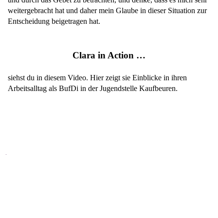
weitergebracht hat und daher mein Glaube in dieser Situation zur
Entscheidung beigetragen hat.
Clara in Action …
Mit
siehst du in diesem Video. Hier zeigt sie Einblicke in ihren
dem
Laden
Arbeitsalltag als BufDi in der Jugendstelle Kaufbeuren.
des
Videos
akzeptieren
Sie
die
Datenschutzerklärung
von
YouTube.
Mehr
erfahren
VIDEO
LADEN