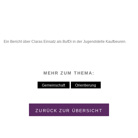
YouTube
immer
entsperren
Ein Bericht über Claras Einsatz als BufDi in der Jugendstelle Kaufbeuren.
MEHR ZUM THEMA:
Gemeinschaft
Orientierung
ZURÜCK ZUR ÜBERSICHT