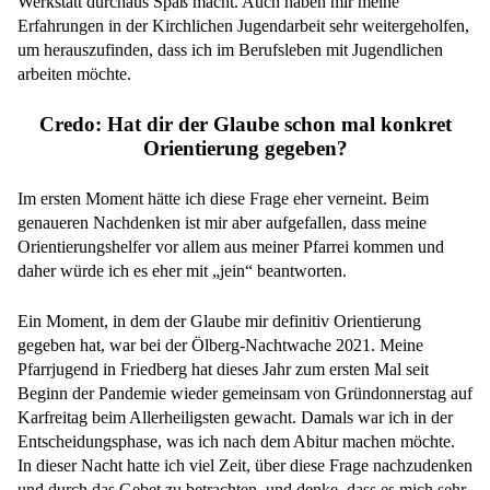
Werkstatt durchaus Spaß macht. Auch haben mir meine
Erfahrungen in der Kirchlichen Jugendarbeit sehr weitergeholfen,
um herauszufinden, dass ich im Berufsleben mit Jugendlichen
arbeiten möchte.
Credo: Hat dir der Glaube schon mal konkret
Orientierung gegeben?
Im ersten Moment hätte ich diese Frage eher verneint. Beim
genaueren Nachdenken ist mir aber aufgefallen, dass meine
Orientierungshelfer vor allem aus meiner Pfarrei kommen und
daher würde ich es eher mit „jein“ beantworten.
Ein Moment, in dem der Glaube mir definitiv Orientierung
gegeben hat, war bei der Ölberg-Nachtwache 2021. Meine
Pfarrjugend in Friedberg hat dieses Jahr zum ersten Mal seit
Beginn der Pandemie wieder gemeinsam von Gründonnerstag auf
Karfreitag beim Allerheiligsten gewacht. Damals war ich in der
Entscheidungsphase, was ich nach dem Abitur machen möchte.
In dieser Nacht hatte ich viel Zeit, über diese Frage nachzudenken
und durch das Gebet zu betrachten, und denke, dass es mich sehr