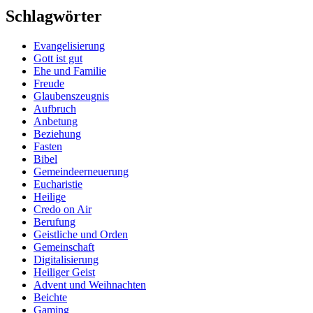
Schlagwörter
Evangelisierung
Gott ist gut
Ehe und Familie
Freude
Glaubenszeugnis
Aufbruch
Anbetung
Beziehung
Fasten
Bibel
Gemeindeerneuerung
Eucharistie
Heilige
Credo on Air
Berufung
Geistliche und Orden
Gemeinschaft
Digitalisierung
Heiliger Geist
Advent und Weihnachten
Beichte
Gaming