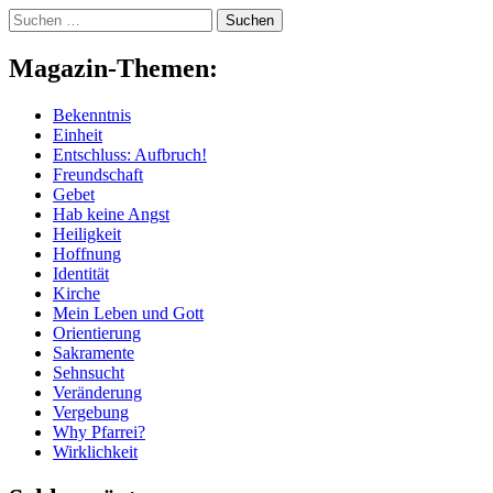
Skip
Suchen
to
nach:
content
Magazin-Themen:
Bekenntnis
Einheit
Entschluss: Aufbruch!
Freundschaft
Gebet
Hab keine Angst
Heiligkeit
Hoffnung
Identität
Kirche
Mein Leben und Gott
Orientierung
Sakramente
Sehnsucht
Veränderung
Vergebung
Why Pfarrei?
Wirklichkeit