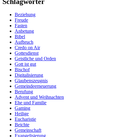
Schlagwörter
Beziehung
Freude
Fasten
Anbetung
Bibel
Aufbruch
Credo on Air
Gottesdienst
Geistliche und Orden
Gott ist gut
Bischof
Digitalisierung
Glaubenszeugnis
Gemeindeerneuerung
Berufung
Advent und Weihnachten
Ehe und Familie
Gaming
Heilige
Eucharistie
Beichte
Gemeinschaft
Evangelisierung