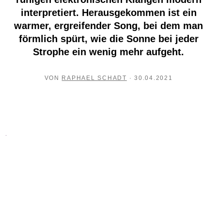
interpretiert. Herausgekommen ist ein
warmer, ergreifender Song, bei dem man
förmlich spürt, wie die Sonne bei jeder
Strophe ein wenig mehr aufgeht.
Mit
dem
Laden
des
VON
RAPHAEL SCHADT
· 30.04.2021
Videos
akzeptieren
Sie
die
Datenschutzerklärung
von
YouTube.
Mehr
erfahren
VIDEO
LADEN
YouTube
immer